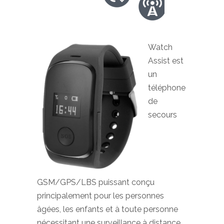
Watch
Assist est
un
téléphone
de
secours
GSM/GPS/LBS puissant conçu
principalement pour les personnes
âgées, les enfants et à toute personne
nécessitant une surveillance à distance.