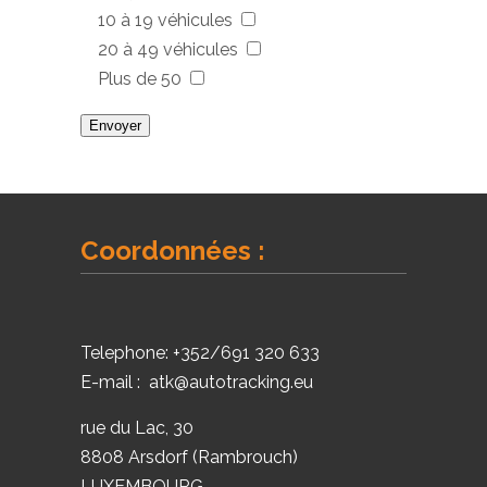
10 à 19 véhicules
20 à 49 véhicules
Plus de 50
Coordonnées :
Telephone:
+352/691 320 633
E-mail :
atk@autotracking.eu
rue du Lac, 30
8808 Arsdorf (Rambrouch)
LUXEMBOURG