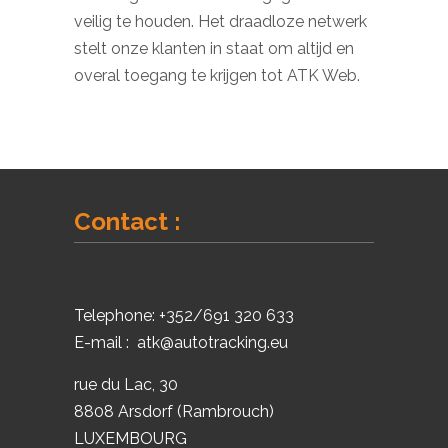
veilig te houden. Het draadloze netwerk
stelt onze klanten in staat om altijd en
overal toegang te krijgen tot ATK Web.
Contact :
Telephone:
+352/691 320 633
E-mail :
atk@autotracking.eu
rue du Lac, 30
8808 Arsdorf (Rambrouch)
LUXEMBOURG